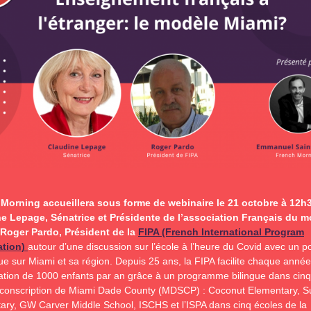
Morning accueillera sous forme de webinaire le 21 octobre à 12h
e Lepage, Sénatrice et Présidente de l’association Français du m
 Roger Pardo, Président de la
FIPA (French International Program
ation)
autour d’une discussion sur l’école à l’heure du Covid avec un po
ue sur Miami et sa région. Depuis 25 ans, la FIPA facilite chaque année
sation de 1000 enfants par an grâce à un programme bilingue dans cinq
irconscription de Miami Dade County (MDSCP) : Coconut Elementary, S
ary, GW Carver Middle School, ISCHS et l’ISPA dans cinq écoles de la