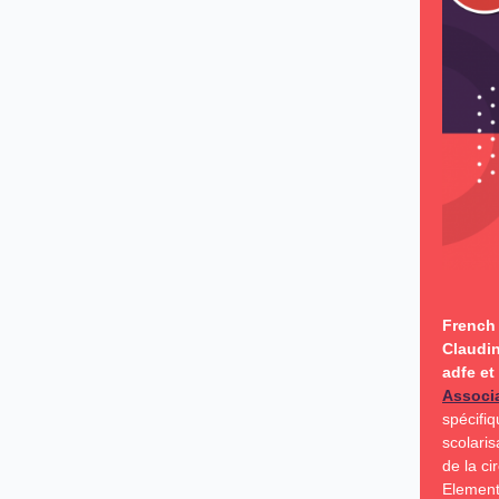
French 
Claudin
adfe et
Associ
spécifiq
scolari
de la c
Element