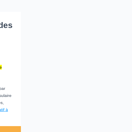
 des
,
e
 par
sulaire
es,
tif à