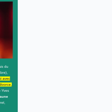
ais du
bre),
t avec
divorce,
n-Yves
’aune
ret,