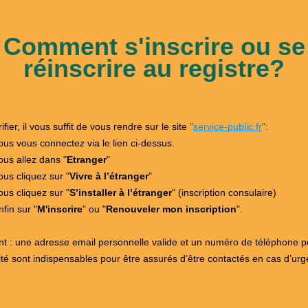
Comment s'inscrire ou se
réinscrire au registre?
ifier, il vous suffit de vous rendre sur le site
"
service-public.fr
":
ous vous connectez via le lien ci-dessus.
ous allez dans "
Etranger
"
ous cliquez sur "
Vivre à l’étranger
"
ous cliquez sur "
S’installer à l’étranger
" (inscription consulaire)
nfin sur "
M'inscrire
" ou "
Renouveler mon inscription
".
nt : une adresse email personnelle valide et un numéro de téléphone p
ité sont indispensables pour être assurés d’être contactés en cas d’ur