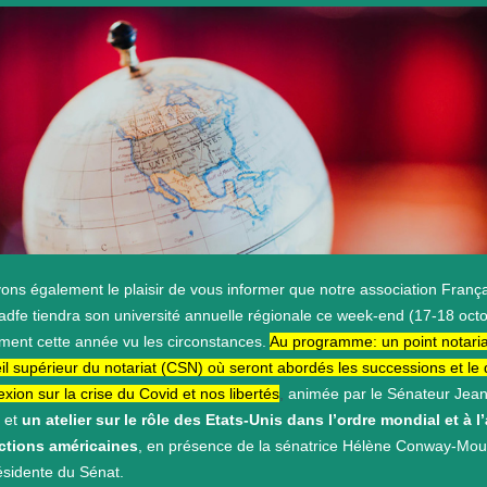
ons également le plaisir de vous informer que notre association Franç
dfe tiendra son université annuelle régionale ce week-end (17-18 octo
ement cette année vu les circonstances.
Au programme: un point notaria
il supérieur du notariat (CSN) où seront abordés les successions et le 
exion sur la crise du Covid et nos libertés
,
animée par le Sénateur Jea
 et
un atelier sur le rôle des Etats-Unis dans l’ordre mondial et à l
ctions américaines
, en présence de la sénatrice Hélène Conway-Mou
ésidente du Sénat.