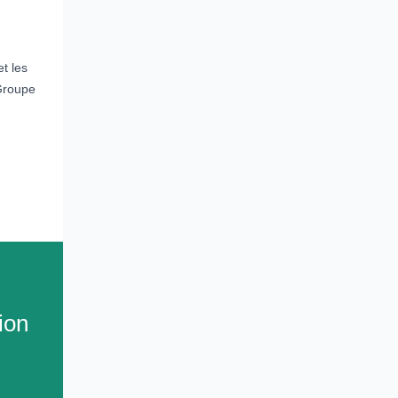
t les
Groupe
ion