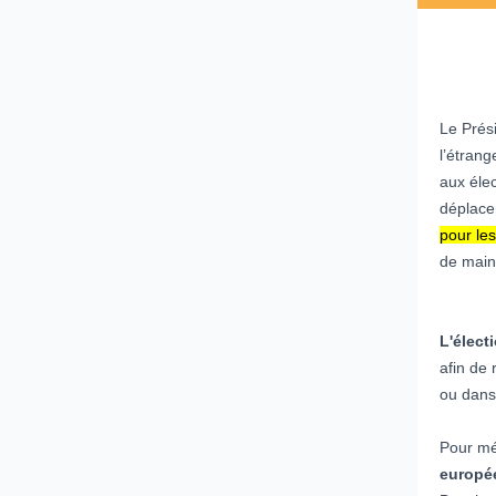
Le Prés
l’étrang
aux éle
déplace
pour les
de maint
L'élect
afin de 
ou dans
Pour m
europé