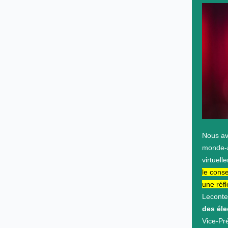
Nous av
monde-a
virtuell
le conse
une réfl
Leconte
des éle
Vice-Pr