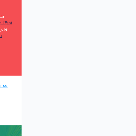
par
 l’Etat
, le
n
ur ce