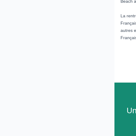
Beach a
La rent
Françai
autres e
Français
Un