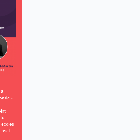
30
onde -
int
 la
 écoles
unset