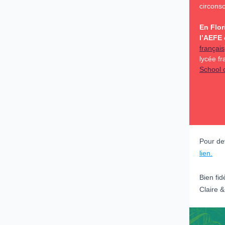
circonsc
En Flor
l’AEFE
e
français
lycée fr
School 
Pour de
lien.
Bien fid
Claire 