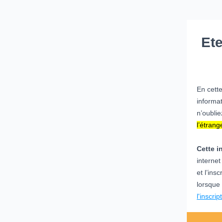
Ete
En cette
informa
n’oubli
l’étrang
Cette i
internet
et l’ins
lorsque 
l'inscri