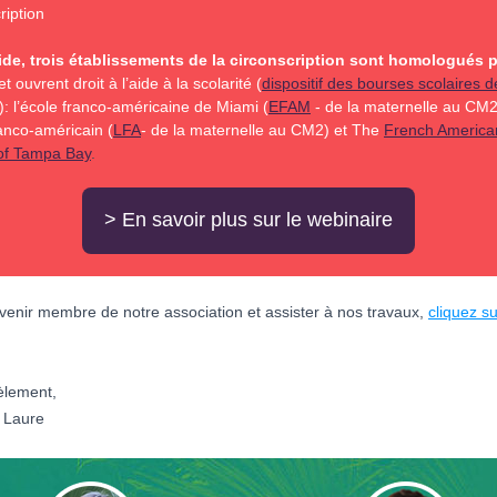
ription
ide, trois établissements de la circonscription sont homologués 
t ouvrent droit à l’aide à la scolarité (
dispositif des bourses scolaires de
): l’école franco-américaine de Miami (
EFAM
- de la maternelle au CM2)
anco-américain (
LFA
- de la maternelle au CM2) et The
French America
of Tampa Bay
.
> En savoir plus sur le webinaire
venir membre de notre association et assister à nos travaux,
cliquez s
èlement,
& Laure