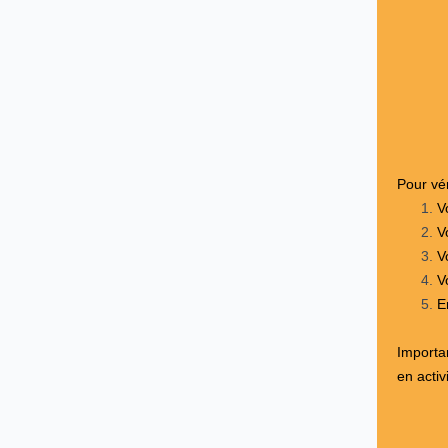
Pour vér
V
V
V
V
E
Importa
en activ