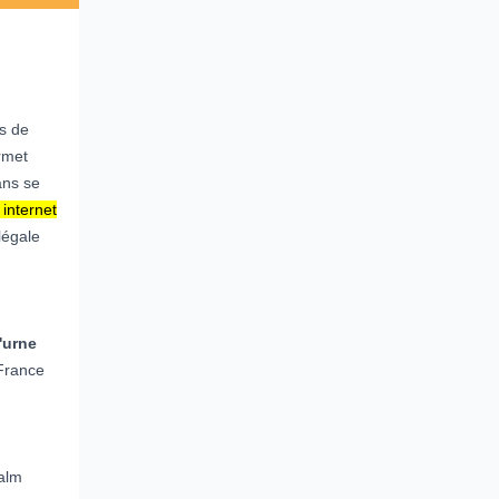
is de
ermet
ans se
internet
légale
'urne
 France
Palm