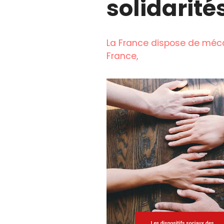
solidarité
La France dispose de méca
France,