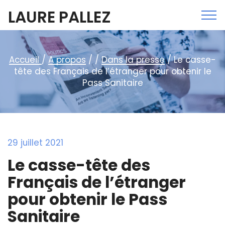
LAURE PALLEZ
Accueil
/
A propos
/ /
Dans la presse
/ Le casse-
tête des Français de l’étranger pour obtenir le
Pass Sanitaire
29 juillet 2021
Le casse-tête des
Français de l’étranger
pour obtenir le Pass
Sanitaire