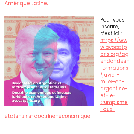
Amérique Latine.
Pour vous
inscrire,
c’est ici :
https://ww
w.avocatp
aris.org/ag
enda-des-
formations
/javier-
milei-en-
argentine-
et-le-
trumpisme
-aux-
etats-unis-doctrine-economique