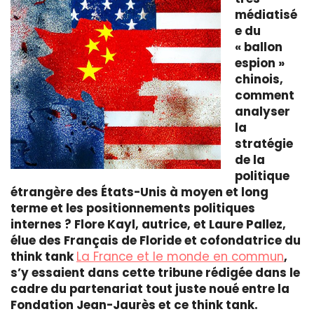
médiatisé
e du
« ballon
espion »
chinois,
comment
analyser
la
stratégie
de la
politique
étrangère des États-Unis à moyen et long
terme et les positionnements politiques
internes ? Flore Kayl, autrice, et Laure Pallez,
élue des Français de Floride et cofondatrice du
think tank
La France et le monde en commun
,
s’y essaient dans cette tribune rédigée dans le
cadre du partenariat tout juste noué entre la
Fondation Jean-Jaurès et ce think tank.