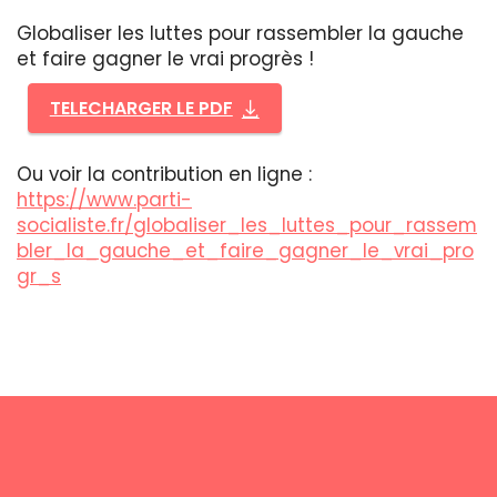
Globaliser les luttes pour rassembler la gauche
et faire gagner le vrai progrès !
TELECHARGER LE PDF
Ou voir la contribution en ligne :
https://www.parti-
socialiste.fr/globaliser_les_luttes_pour_rassem
bler_la_gauche_et_faire_gagner_le_vrai_pro
gr_s